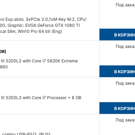
Под зака
o Exp.slots: 3xPCIe 3.0,1xM-Key M.2, CPU:
0, Graphic: EVGA GeForce GTX 1080 TI
l Slim, Win10 Pro 64 bit (Eng)
В КОРЗИ
Под зака
OR)
 III S200L3 with Core i7 5820K Extreme
 960
В КОРЗИ
Под зака
III S200L3 with Core i7 Processor + 8 GB
В КОРЗИ
Под зака
, combo USB-PS/2, (RUS)