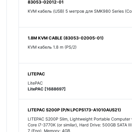
83053-02012-01
KVM кабель (USB) 5 метров для SMK980 Series (C
1.8M KVM CABLE (83053-02005-01)
KVM кабель 1.8 m (PS/2)
LITEPAC
LitePAC
LitePAC [1688697]
LITEPAC S200P (P/N LPCPS173-A1010AUS21)
LITEPAC S200P Slim, Lightweight Portable Computer 
Core i7-3770K (or similar), Hard Drive: 500GB SATA 
7 (Eng), Memory: 4GB