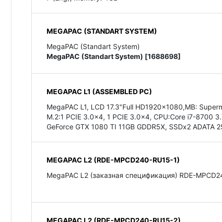
MEGAPAC (STANDART SYSTEM)
MegaPAC (Standart System)
MegaPAC (Standart System) [1688698]
MEGAPAC L1 (ASSEMBLED PC)
MegaPAC L1, LCD 17.3"Full HD1920x1080,MB: Supermic
M.2:1 PCIE 3.0x4, 1 PCIE 3.0x4, CPU:Core i7-8700
GeForce GTX 1080 TI 11GB GDDR5X, SSDx2 ADATA 25
MEGAPAC L2 (RDE-MPCD240-RU15-1)
MegaPAC L2 (заказная спецификация) RDE-MPCD2
MEGAPAC L2 (RDE-MPCD240-RU15-2)