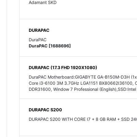
Adamant SKD
DURAPAC
DuraPAC
DuraPAC [1688696]
DURAPAC (17.3 FHD 1920X1080)
DuraPAC Motherboard:GIGABYTE GA-B150M-D3H (1xPCI
Core i3-6100 3M 3.7GHz LGA1151 BX80662I36100, 
DDR31600, Window 7 Professional (English),SSD:Inte
DURAPAC S200
DURAPAC S200 WITH CORE I7 + 8 GB RAM + SSD 2