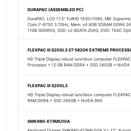
DURAPAC (ASSEMBLED PC)
DuraPAC, LCD 17.3" FullHD 1920x1080, MB: Supermicr
Core i7-8700 3.7GHz, Mem: x4 8GB SDRAM DDR4 240
11GB GDDR5X, SSD: x2 ADATA 256G, DVD: TEAC Optica
FLEXPAC III S200L3 (I7 5820K EXTREME PROCESS
HD Triple Display robust lunchbox computer FLEXPAC
Processor + 12 GB RAM DDR4 + SSD 240GB + NvIDA
FLEXPAC III S200L3
HD Triple Display robust lunchbox computer FLEXPAC 
RAM DDR4.+ SSD 240GB + NvIDA 960
SMK980-E17ARU10A
Keyboard Drawer SMK980-E17ARU10A 1U, 17”, 8-port