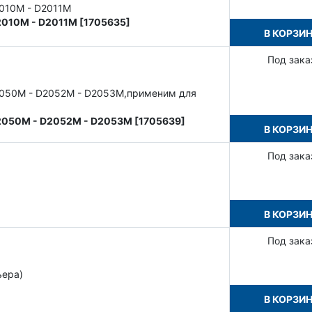
2010M - D2011M
2010M - D2011M [1705635]
В КОРЗИ
Под зака
2050M - D2052M - D2053M,применим для
D2050M - D2052M - D2053M [1705639]
В КОРЗИ
Под зака
В КОРЗИ
Под зака
ьера)
В КОРЗИ