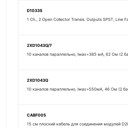
D1033S
1 Ch., 2 Open Collector Transis. Outputs SPST, Line Fa
2XD1043Q/7
10 каналов параллельно, Iмax=385 мA, 62 Oм (2 б
2XD1043Q
10 каналов параллельно, Iмax=550мA, 46 Oм (2 б
CABF005
15 см плоский кабель для соединения модулей D2