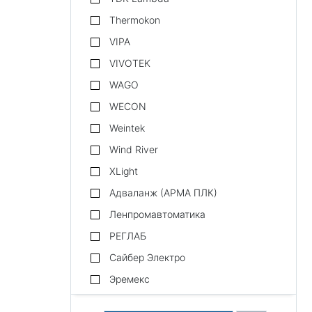
Thermokon
VIPA
VIVOTEK
WAGO
WECON
Weintek
Wind River
XLight
Адваланж (АРМА ПЛК)
Ленпромавтоматика
РЕГЛАБ
Сайбер Электро
Эремекс