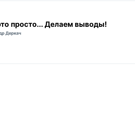
о просто... Делаем выводы!
др Деркач