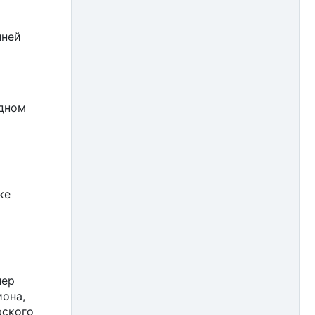
нней
одном
я
ке
нер
иона,
рского